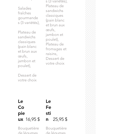
s (3 variétés),
Plateau de
Salades
sandwichs
fraîches
classiques
gourmande
(pain blanc
s (3 variétés),
et brun aux
œufs,
Plateau de
jambon et
sandwichs
poulet),
classiques
Plateau de
(pain blanc
fromages et
et brun aux
raisins,
œufs,
Dessert de
jambon et
votre choix
poulet),
Dessert de
Le
Le
Co
Fe
pie
sti
ux
16,95 $
n
25,95 $
Bouquetière
Bouquetière
de légumes
de légumes