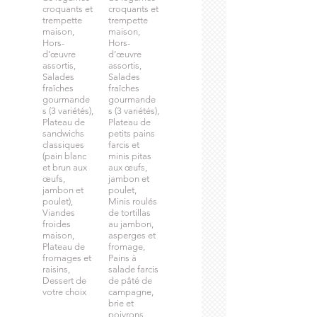
croquants et
croquants et
trempette
trempette
maison,
maison,
Hors-
Hors-
d’œuvre
d’œuvre
assortis,
assortis,
Salades
Salades
fraîches
fraîches
gourmande
gourmande
s (3 variétés),
s (3 variétés),
Plateau de
Plateau de
sandwichs
petits pains
classiques
farcis et
(pain blanc
minis pitas
et brun aux
aux œufs,
œufs,
jambon et
jambon et
poulet,
poulet),
Minis roulés
Viandes
de tortillas
froides
au jambon,
maison,
asperges et
Plateau de
fromage,
fromages et
Pains à
raisins,
salade farcis
Dessert de
de pâté de
campagne,
brie et
poivrons