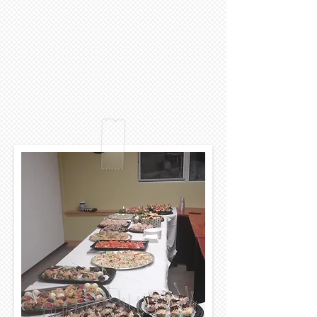
NOS MENUS​
◄De gauche à droite