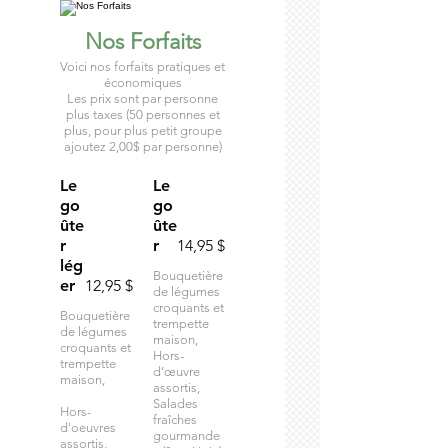
Nos Forfaits
Voici nos forfaits pratiques et
économiques
Les prix sont par personne
plus taxes (50 personnes et
plus, pour plus petit groupe
ajoutez 2,00$ par personne)
Le
Le
go
go
ûte
ûte
r
r
14,95 $
lég
Bouquetière
er
12,95 $
de légumes
croquants et
Bouquetière
trempette
de légumes
maison,
croquants et
Hors-
trempette
d’œuvre
maison,
assortis,
Salades
Hors-
fraîches
d'oeuvres
gourmande
assortis,