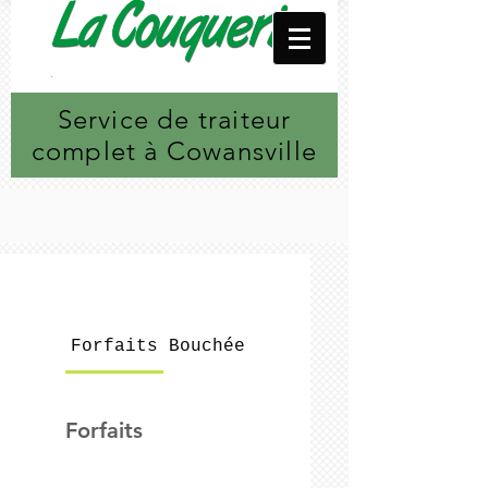
Service de traiteur
complet à Cowansville
Forfaits
Bouchées
À-Côtés
Forfaits