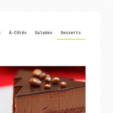
s
À-Côtés
Salades
Desserts
Boîtes à 