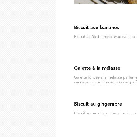
Biscuit aux bananes
Biscuit à pâte blanche avec bananes
Galette à la mélasse
Galette foncée à la mélasse parfum
cannelle, gingembre et clou de girof
Biscuit au gingembre
Biscuit sec au gingembre et zeste de