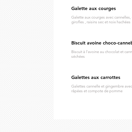
Galette aux courges
Galette aux courges avec cannelles,
girofles , raisins sec et noix hachées
Biscuit avoine choco-canne
Biscuit à l'avoine au chocolat et ca
séchées
Galettes aux carrottes
Galettes cannelle et gingembre avec
râpées et compote de pomme