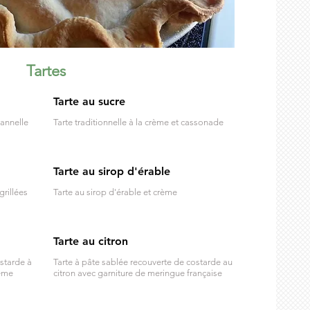
Tartes
Tarte au sucre
cannelle
Tarte traditionnelle à la crème et cassonade
Tarte au sirop d'érable
grillées
Tarte au sirop d'érable et crème
Tarte au citron
ostarde à
Tarte à pâte sablée recouverte de costarde au
rème
citron avec garniture de meringue française