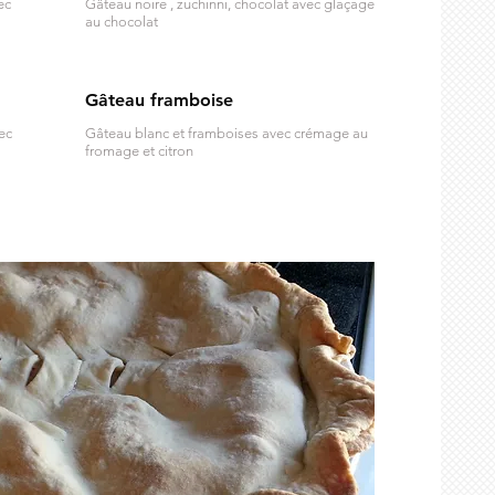
ec
Gâteau noire , zuchinni, chocolat avec glaçage
au chocolat
Gâteau framboise
ec
Gâteau blanc et framboises avec crémage au
fromage et citron