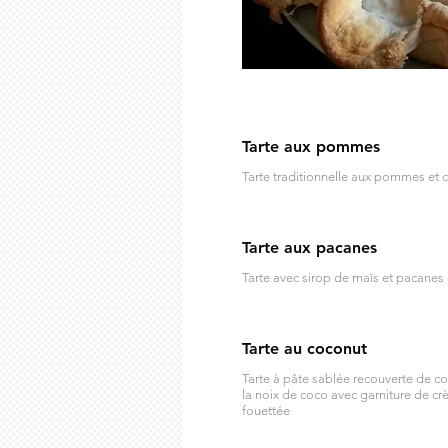
Tarte aux pommes
Tarte traditionnelle aux pommes et 
Tarte aux pacanes
Tarte avec sirop de maïs et pacanes 
Tarte au coconut
Tarte à pâte sablée recouverte de c
la noix de coco avec garniture de c
fouettée