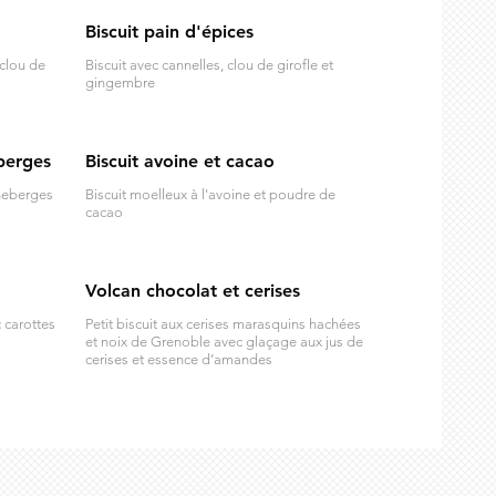
Biscuit pain d'épices
 clou de
Biscuit avec cannelles, clou de girofle et
gingembre
berges
Biscuit avoine et cacao
nneberges
Biscuit moelleux à l'avoine et poudre de
cacao
Volcan chocolat et cerises
 carottes
Petit biscuit aux cerises marasquins hachées
et noix de Grenoble avec glaçage aux jus de
cerises et essence d’amandes