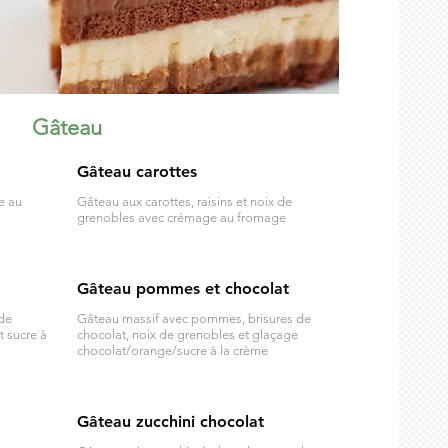
Gâteau
Gâteau carottes
e au
Gâteau aux carottes, raisins et noix de
grenobles avec crémage au fromage
Gâteau pommes et chocolat
de
Gâteau massif avec pommes, brisures de
t sucre à
chocolat, noix de grenobles et glaçage
chocolat/orange/sucre à la crème
Gâteau zucchini chocolat