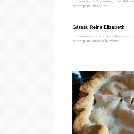
Gâteau noire , bananes, chocolat av
glaçage au chocolat
Gâteau Reine Elizabeth
Gâteau moelleux aux dattes servi av
glaçage au sucre à la crème